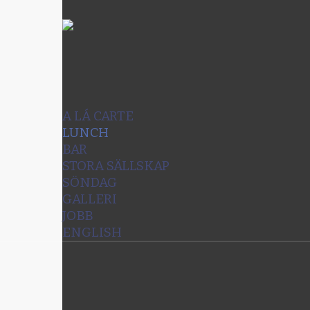
A LÁ CARTE
LUNCH
BAR
STORA SÄLLSKAP
SÖNDAG
GALLERI
JOBB
ENGLISH